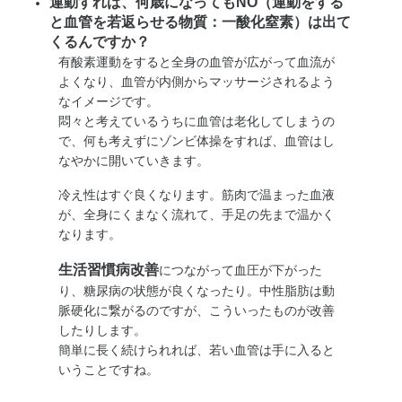
運動すれば、何歳になってもNO（運動をする
と血管を若返らせる物質：一酸化窒素）は出て
くるんですか？
有酸素運動をすると全身の血管が広がって血流が
よくなり、血管が内側からマッサージされるよう
なイメージです。
悶々と考えているうちに血管は老化してしまうの
で、何も考えずにゾンビ体操をすれば、血管はし
なやかに開いていきます。
冷え性はすぐ良くなります。筋肉で温まった血液
が、全身にくまなく流れて、手足の先まで温かく
なります。
生活習慣病改善
につながって血圧が下がった
り、糖尿病の状態が良くなったり。中性脂肪は動
脈硬化に繋がるのですが、こういったものが改善
したりします。
簡単に長く続けられれば、若い血管は手に入ると
いうことですね。