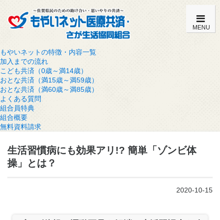
MENU
もやいネットの特徴・内容一覧
加入までの流れ
こども共済（0歳～満14歳）
おとな共済（満15歳～満59歳）
おとな共済（満60歳～満85歳）
よくある質問
組合員特典
組合概要
無料資料請求
生活習慣病にも効果アリ!? 簡単「ゾンビ体
操」とは？
2020-10-15