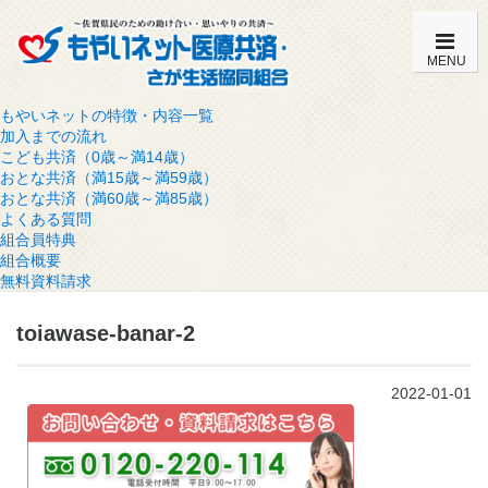
MENU
もやいネットの特徴・内容一覧
加入までの流れ
こども共済（0歳～満14歳）
おとな共済（満15歳～満59歳）
おとな共済（満60歳～満85歳）
よくある質問
組合員特典
組合概要
無料資料請求
toiawase-banar-2
2022-01-01