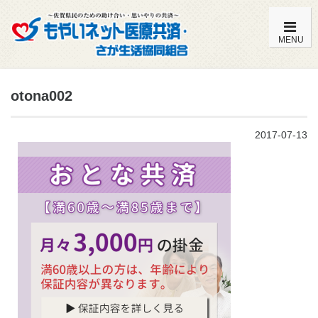
MENU
もやいネットの特徴・内容一覧
otona002
加入までの流れ
2017-07-13
こども共済（0歳～満14歳）
おとな共済（満15歳～満59歳）
おとな共済（満60歳～満85歳）
よくある質問
組合員特典