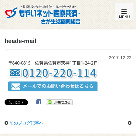
MENU
もやいネットの特徴・内容一覧
heade-mail
加入までの流れ
2017-12-22
こども共済（0歳～満14歳）
おとな共済（満15歳～満59歳）
おとな共済（満60歳～満85歳）
よくある質問
前のブログ記事へ
組合員特典