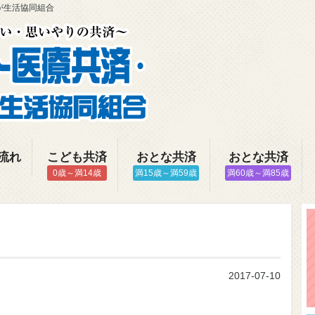
が生活協同組合
流れ
こども共済
おとな共済
おとな共済
0歳～満14歳
満15歳～満59歳
満60歳～満85歳
2017-07-10