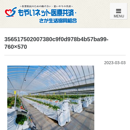
MENU
もやいネットの特徴・内容一覧
356517502007380c9f0d978b4b57ba99-
760×570
加入までの流れ
2023-03-03
こども共済（0歳～満14歳）
おとな共済（満15歳～満59歳）
おとな共済（満60歳～満85歳）
よくある質問
組合員特典