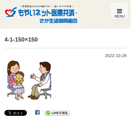
MENU
もやいネットの特徴・内容一覧
4-1-150×150
加入までの流れ
2022-10-28
こども共済（0歳～満14歳）
おとな共済（満15歳～満59歳）
おとな共済（満60歳～満85歳）
よくある質問
組合員特典