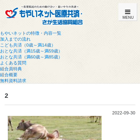
MENU
もやいネットの特徴・内容一覧
加入までの流れ
こども共済（0歳～満14歳）
おとな共済（満15歳～満59歳）
おとな共済（満60歳～満85歳）
よくある質問
組合員特典
組合概要
無料資料請求
2
2022-09-30