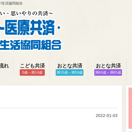
が生活協同組合
流れ
こども共済
おとな共済
おとな共済
0歳～満14歳
満15歳～満59歳
満60歳～満85歳
2022-01-03