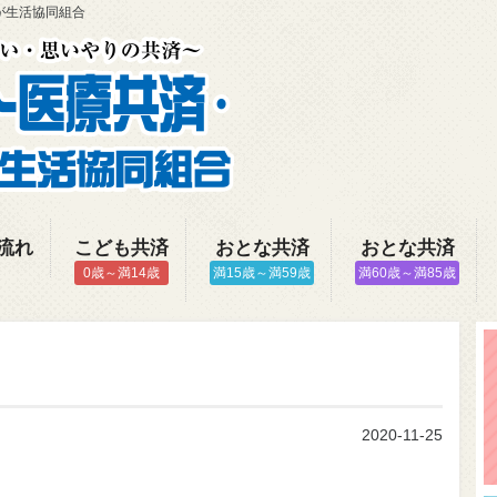
が生活協同組合
流れ
こども共済
おとな共済
おとな共済
0歳～満14歳
満15歳～満59歳
満60歳～満85歳
2020-11-25