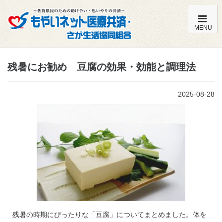
MENU
もやいネットの特徴・内容一覧
残暑にお勧め 豆腐の効果・効能と調理法
加入までの流れ
2025-08-28
こども共済（0歳～満14歳）
おとな共済（満15歳～満59歳）
おとな共済（満60歳～満85歳）
よくある質問
組合員特典
残暑の時期にぴったりな「豆腐」についてまとめました。体を