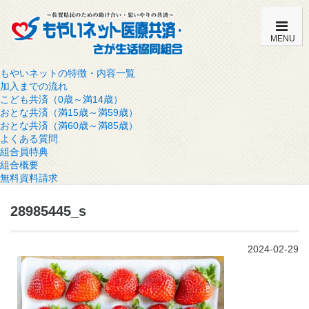
MENU
もやいネットの特徴・内容一覧
加入までの流れ
こども共済（0歳～満14歳）
おとな共済（満15歳～満59歳）
おとな共済（満60歳～満85歳）
よくある質問
組合員特典
組合概要
無料資料請求
28985445_s
2024-02-29