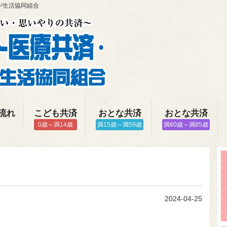
が生活協同組合
流れ
こども共済
おとな共済
おとな共済
0歳～満14歳
満15歳～満59歳
満60歳～満85歳
2024-04-25