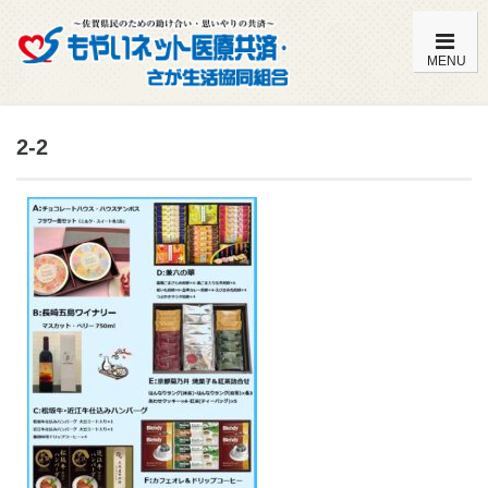
MENU
もやいネットの特徴・内容一覧
2-2
加入までの流れ
こども共済（0歳～満14歳）
おとな共済（満15歳～満59歳）
おとな共済（満60歳～満85歳）
よくある質問
組合員特典