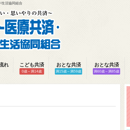
が生活協同組合
流れ
こども共済
おとな共済
おとな共済
0歳～満14歳
満15歳～満59歳
満60歳～満85歳