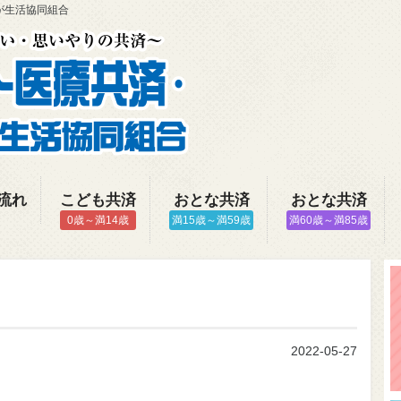
が生活協同組合
流れ
こども共済
おとな共済
おとな共済
0歳～満14歳
満15歳～満59歳
満60歳～満85歳
2022-05-27