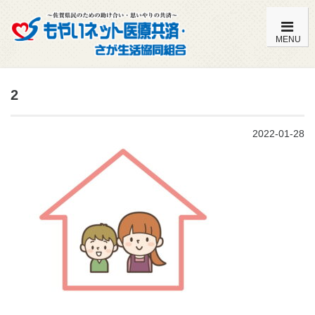
MENU
もやいネットの特徴・内容一覧
2
加入までの流れ
2022-01-28
こども共済（0歳～満14歳）
おとな共済（満15歳～満59歳）
おとな共済（満60歳～満85歳）
よくある質問
組合員特典