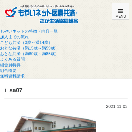
MENU
もやいネットの特徴・内容一覧
加入までの流れ
こども共済（0歳～満14歳）
おとな共済（満15歳～満59歳）
おとな共済（満60歳～満85歳）
よくある質問
組合員特典
組合概要
無料資料請求
i_sa07
2021-11-03