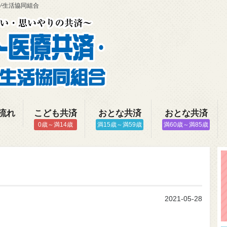
が生活協同組合
流れ
こども共済
おとな共済
おとな共済
0歳～満14歳
満15歳～満59歳
満60歳～満85歳
2021-05-28