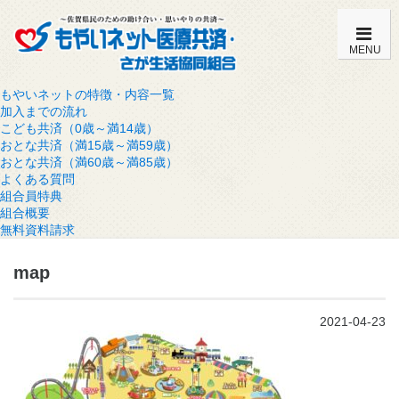
MENU
もやいネットの特徴・内容一覧
加入までの流れ
こども共済（0歳～満14歳）
おとな共済（満15歳～満59歳）
おとな共済（満60歳～満85歳）
よくある質問
組合員特典
組合概要
無料資料請求
map
2021-04-23