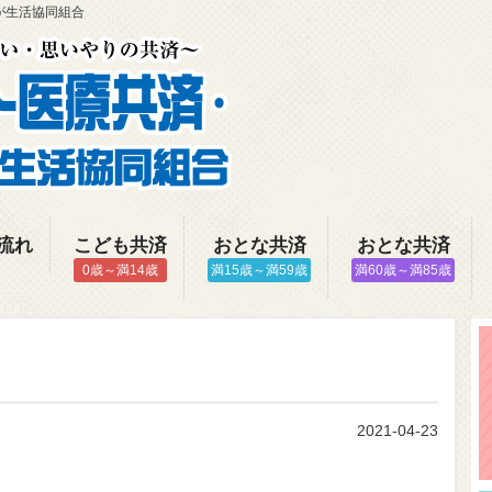
が生活協同組合
流れ
こども共済
おとな共済
おとな共済
0歳～満14歳
満15歳～満59歳
満60歳～満85歳
2021-04-23