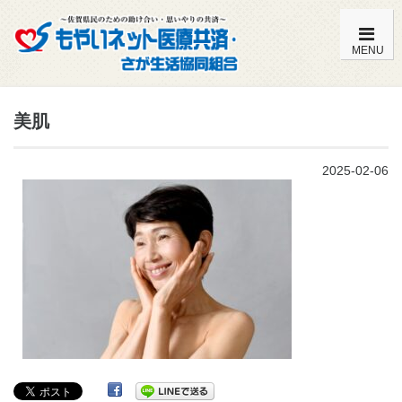
MENU
もやいネットの特徴・内容一覧
美肌
加入までの流れ
2025-02-06
こども共済（0歳～満14歳）
おとな共済（満15歳～満59歳）
おとな共済（満60歳～満85歳）
よくある質問
組合員特典