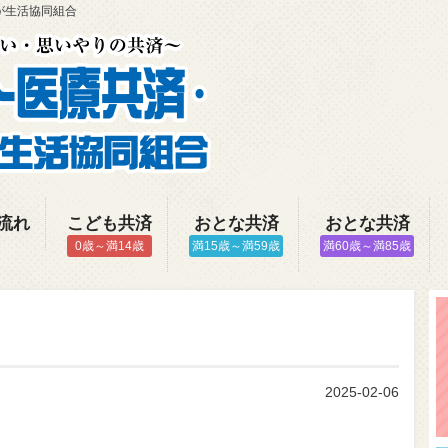
が生活協同組合
流れ
こども共済
おとな共済
おとな共済
0歳～満14歳
満15歳～満59歳
満60歳～満85歳
2025-02-06