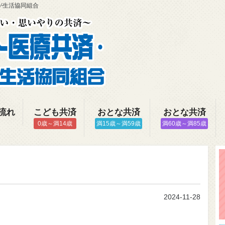
が生活協同組合
流れ
こども共済
おとな共済
おとな共済
0歳～満14歳
満15歳～満59歳
満60歳～満85歳
2024-11-28