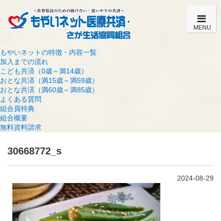
MENU
もやいネットの特徴・内容一覧
加入までの流れ
こども共済（0歳～満14歳）
おとな共済（満15歳～満59歳）
おとな共済（満60歳～満85歳）
よくある質問
組合員特典
組合概要
無料資料請求
30668772_s
2024-08-29