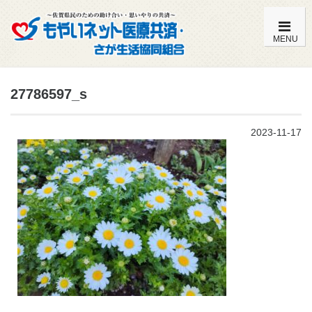
MENU
もやいネットの特徴・内容一覧
27786597_s
加入までの流れ
2023-11-17
こども共済（0歳～満14歳）
おとな共済（満15歳～満59歳）
おとな共済（満60歳～満85歳）
よくある質問
組合員特典